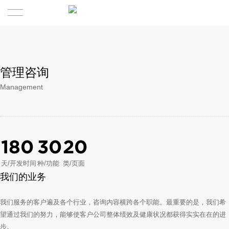
首页
关于我们
管理咨询
Management
集团产业
公司简介
业务服务
发展历程
180
30
20
新闻中心
天/开发时间
种/功能
类/页面
精英团队
我们的业务
联系我们
我们服务的客户遍及各个行业，咨询内容横跨各个职能。最重要的是，我们希
望通过我们的努力，能够使客户公司整体绩效及健康状况都获得实实在在的进
步。